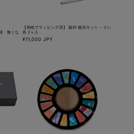
】
【和紙でラッピング済】 能作 鎚目キット - ぐい
招き猫 無くな
吞 2ヶ入
通
¥11,000 JPY
常
価
格