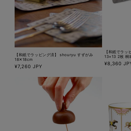
【和紙でラッピン
【和紙でラッピング済】 shouryu すずがみ
13×13 2枚 
18✕18cm
通
¥8,360 JP
通
¥7,260 JPY
常
常
価
価
格
格