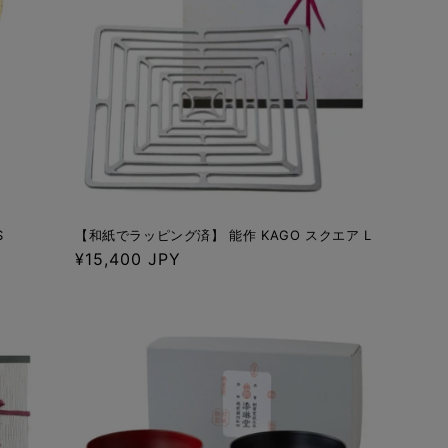
S
【和紙でラッピング済】 能作 KAGO スクエア L
通
¥15,400 JPY
常
価
格