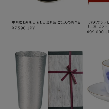
中川政七商店 かもしか道具店 ごはんの鍋 2合
【和紙でラッピ
十二支 セット
通
¥7,590 JPY
通
¥99,000 J
常
常
価
価
格
格