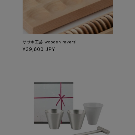
ササキ工芸 wooden reversi
通
¥39,600 JPY
常
価
格