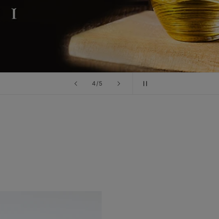
の
4
/
5