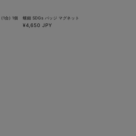
1合) 1個
螺鈿 SDGs バッジ マグネット
通
¥4,650 JPY
常
価
格