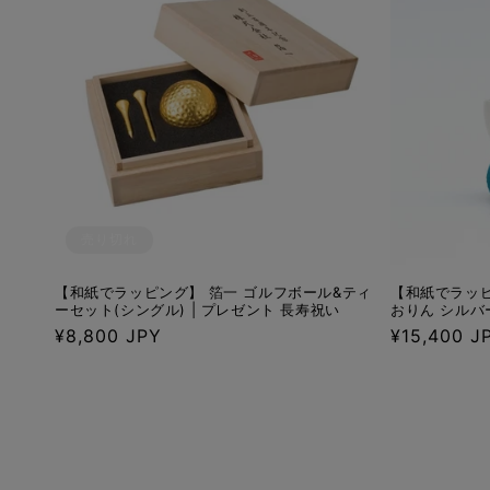
売り切れ
【和紙でラッピング】 箔一 ゴルフボール&ティ
【和紙でラッピ
ーセット(シングル) | プレゼント 長寿祝い
おりん シルバ
通
¥8,800 JPY
通
¥15,400 J
常
常
価
価
格
格