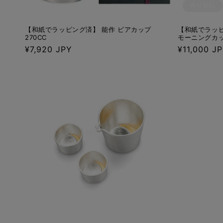
売り切れ
【和紙でラッピング済】 能作 ビアカップ
【和紙でラッピ
270CC
モーニングカップ
通
¥7,920 JPY
通
¥11,000 J
常
常
価
価
格
格