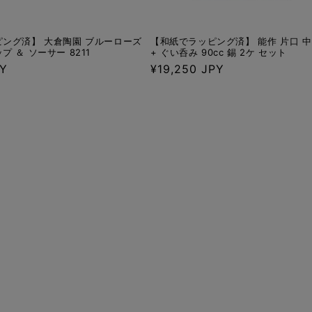
ング済】 大倉陶園 ブルーローズ
【和紙でラッピング済】 能作 片口 中 (
 ＆ ソーサー 8211
+ ぐい呑み 90cc 錫 2ケ セット
PY
通
¥19,250 JPY
常
価
格