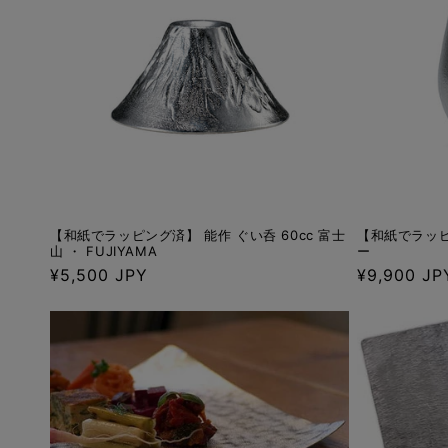
【和紙でラッピング済】 能作 ぐい呑 60cc 富士
【和紙でラッピ
山 ・ FUJIYAMA
ー
通
¥5,500 JPY
通
¥9,900 JP
常
常
価
価
格
格