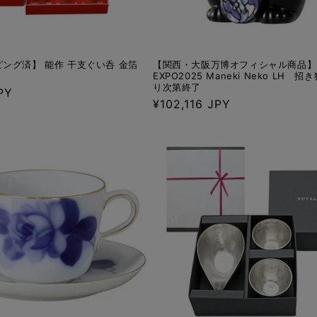
ング済】 能作 干支ぐい呑 金箔
【関西・大阪万博オフィシャル商品
EXPO2025 Maneki Neko LH 
り次第終了
PY
通
¥102,116 JPY
常
価
格