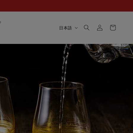
ロ
カ
る
グ
言
ー
日本語
イ
語
ト
ン