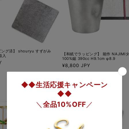
グ済】 shouryu すずがみ
【和紙でラッピング】 能作 NAJIMI
桐箱入
100%錫 390cc H9.1cm φ8.9
Y
通
¥8,800 JPY
常
価
格