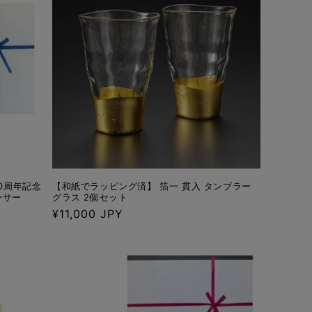
0周年記念
【和紙でラッピング済】 箔一 貫入 タンブラー
ーサー
グラス 2個セット
通
¥11,000 JPY
常
価
格