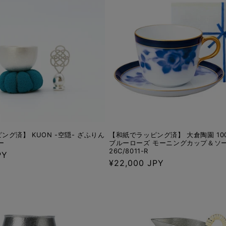
ング済】 KUON -空隠- ざふりん
【和紙でラッピング済】 大倉陶園 10
ー
ブルーローズ モーニングカップ＆ソ
26C/8011-R
PY
通
¥22,000 JPY
常
価
格