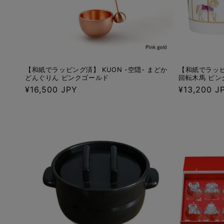
【和紙でラッピング済】 KUON -空隠- まどか
【和紙でラッピ
どんぐりん ピンクゴールド
回転木馬 ピン
通
¥16,500 JPY
通
¥13,200 J
常
常
価
価
格
格