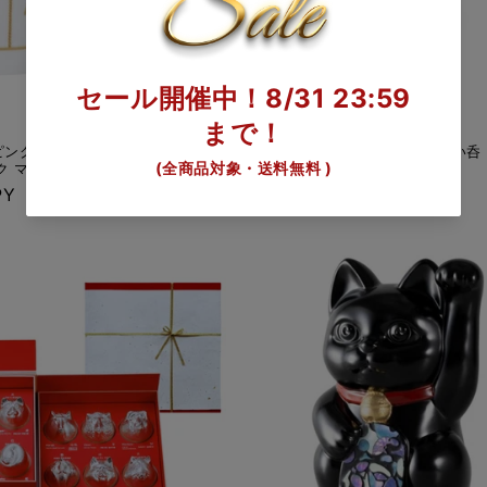
ング済】 大倉陶園 うまくゆく
【和紙でラッピング済】 能作 ぐい呑
ク マグカップ
通
¥4,950 JPY
PY
常
価
格