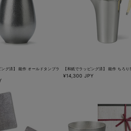
ング済】 能作 オールドタンブラ
【和紙でラッピング済】 能作 ちろり
通
¥14,300 JPY
Y
常
価
格