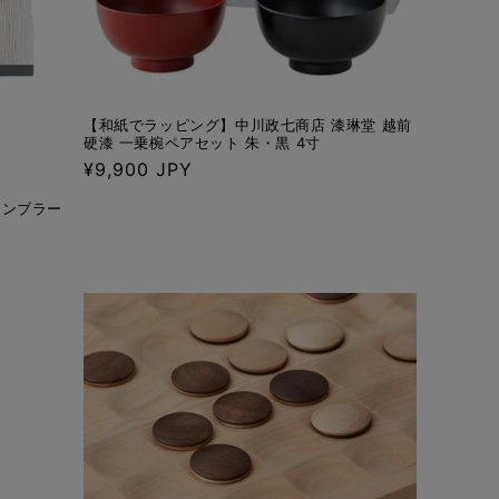
【和紙でラッピング】中川政七商店 漆琳堂 越前
硬漆 一乗椀ペアセット 朱・黒 4寸
通
¥9,900 JPY
常
タンブラー
価
格