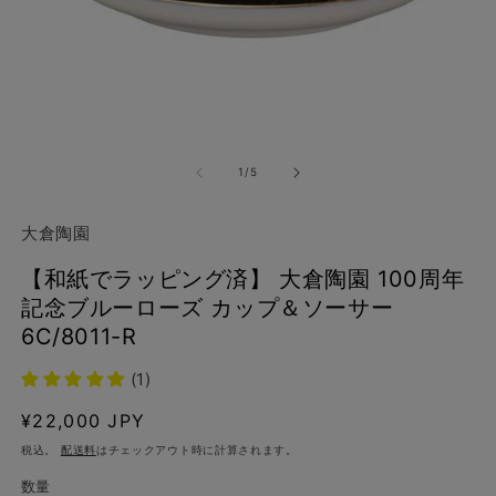
モ
ー
の
1
/
5
ダ
ル
で
大倉陶園
メ
デ
【和紙でラッピング済】 大倉陶園 100周年
ィ
ア
記念ブルーローズ カップ＆ソーサー
(2
(1)
6C/8011-R
を
開
く
(1)
通
¥22,000 JPY
常
税込。
配送料
はチェックアウト時に計算されます。
価
数量