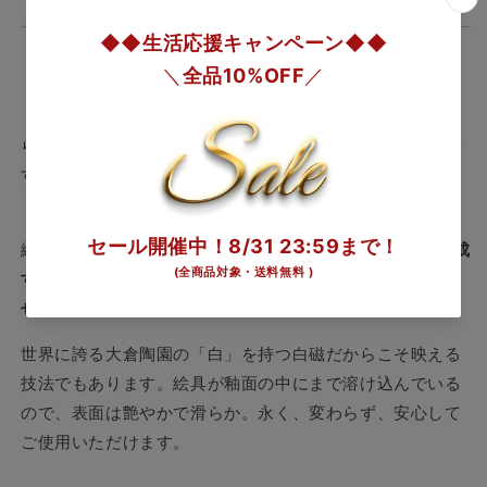
を
を
減
増
ソーサ
直径：15cm 高さ： 2cm
ら
や
す
す
『色の白さ・磁器質の硬さ・肌の滑らかさ』を追求して作
られた、日本の文化と伝統に裏付けられた高級美術食器で
す。
「岡染め」技法は、本焼成した白生地の上にコバルト質の
絵具で絵付けし、
再度世界最高温度約1460度の本窯で焼成
することで、絵具を釉薬（うわぐすり）の中に沈み込ま
せ、独特の深みのある紺青の表現を生み出す技法
です。
世界に誇る大倉陶園の「白」を持つ白磁だからこそ映える
技法でもあります。絵具が釉面の中にまで溶け込んでいる
ので、表面は艶やかで滑らか。永く、変わらず、安心して
ご使用いただけます。