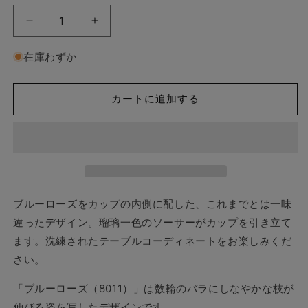
格
【和
【和
紙
紙
在庫わずか
で
で
ラ
ラ
ッ
ッ
カートに追加する
ピ
ピ
ン
ン
グ
グ
済】
済】
大
大
倉
倉
ブルーローズをカップの内側に配した、これまでとは一味
陶
陶
違ったデザイン。
瑠璃一色のソーサーがカップを引き立て
園
園
ます。洗練されたテーブルコーディネートをお楽しみくだ
100
100
周
周
さい。
年
年
「ブルーローズ（8011）」は数輪のバラにしなやかな枝が
記
記
念
念
伸びる姿を写したデザインです。