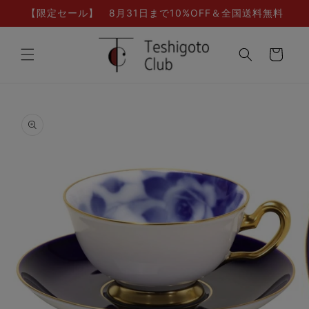
コンテ
【限定セール】 8月31日まで10%OFF＆全国送料無料
ンツに
進む
カ
ー
ト
商品情
報にス
キップ