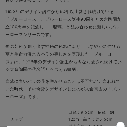
ブ
ブ
1928年のデザイン誕生から90年以上愛され続けている
ル
ル
「ブルーローズ」。
ブルーローズ誕生90周年と大倉陶園創
ー
ー
ロ
ロ
立100周年を記念し、「瑠璃」と組み合わせた新しいブル
ー
ー
ーローズシリーズです。
ズ
ズ
炎の芸術が創り出す神秘の色彩により、しなやかに伸びる
カ
カ
ッ
ッ
蔓と生命力溢れるバラの美しさを表現した「ブルーロー
プ
プ
ズ」は、
1928年のデザイン誕生から今なお愛され続けてい
＆
＆
る大倉陶園の代名詞とも言える絵柄。
ソ
ソ
ー
ー
自然に青いバラの花を咲かせることは不可能だと言われて
サ
サ
いた時代、その奇跡をデザインしたのが大倉陶園の「ブル
ー
ー
ーローズ」です。
6C/8011-
6C/8011-
R
R
口径：9.5cm 長径：約
の
の
カップ
12cm 高さ：約5.5cm
数
数
満水容量：195CC
量
量