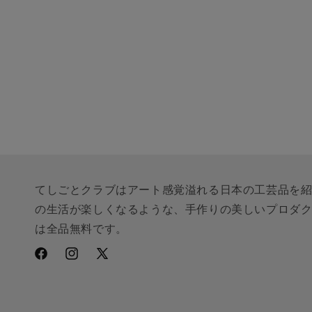
c
t
i
o
n
:
てしごとクラブはアート感覚溢れる日本の工芸品を
の生活が楽しくなるような、手作りの美しいプロダ
は全品無料です。
Facebook
Instagram
X
(Twitter)