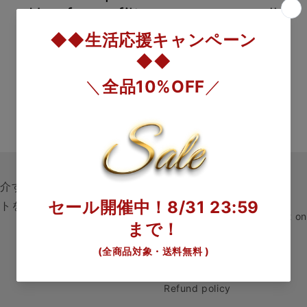
Use fewer filters or
remove all
クイックリンク
紹介するサービスです。毎日
クトをご覧ください。配送料
Notation based on the Act o
privacy policy
terms of service
Refund policy