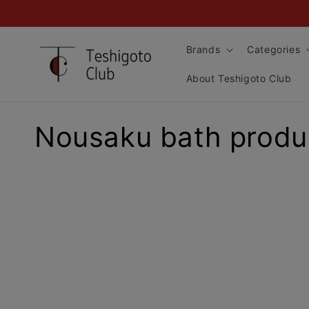
Skip to
content
Brands
Categories
About Teshigoto Club
C
Nousaku bath produ
o
l
l
e