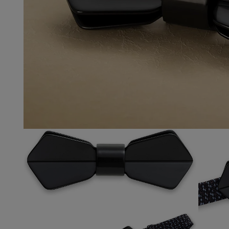
モ
ー
ダ
ル
で
メ
デ
ィ
モ
ア
ー
(1)
モ
ダ
を
ー
ル