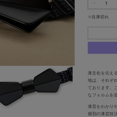
【和
紙
在庫切れ
で
ラ
ッ
ピ
ン
グ
済】
漆
塗
漆文化を伝え
の
地は、それぞ
蝶
ネ
ております。
ク
なフォルムを
タ
イ
漆芸をわかり
CONCER
個別の漆芸技