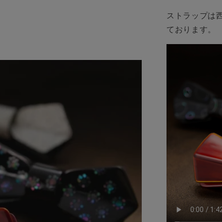
Piano
Black
ストラップは
の
ております。
数
量
を
減
ら
す