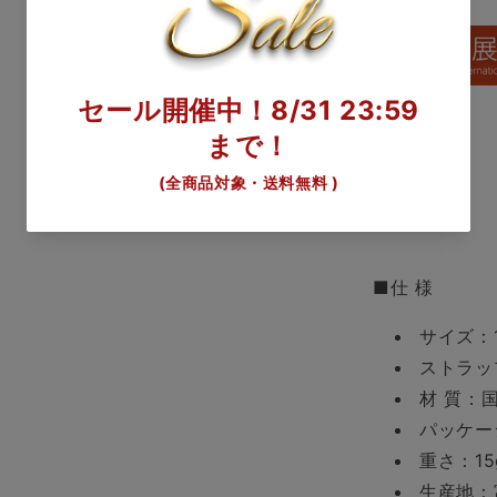
■仕 様
サイズ：1
ストラップ
材 質：
パッケー
重さ：15
生産地：