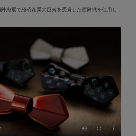
Piano
Black
西陣織展で経済産業大臣賞を受賞した西陣織を使用し
の
数
量
を
増
や
す