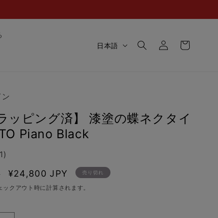
ロ
カ
る
グ
言
ー
日本語
イ
語
ト
ン
イン
ラッピング済】 漆塗の蝶ネクタイ
O Piano Black
1)
セ
¥24,800 JPY
Y
売り切れ
ー
ェックアウト時に計算されます。
ル
価