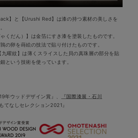
 Black】と【Urushi Red】は漆の持つ素材の美しさを
す。
びゃくだん）】は金箔にすき漆を塗装したものです。
は鶉の卵を蒔絵の技法で貼り付けたものです。
【九曜紋】は薄くスライスした貝の真珠層の部分を貼
螺鈿という技術を使っています。
019年ウッドデザイン賞』、
『国際漆展・石川
もてなしセレクション2021』