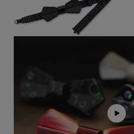
開
ダ
で
く
ル
メ
で
デ
メ
ィ
デ
ア
ィ
(2)
を
ア
モ
(3)
開
ー
を
く
ダ
開
ル
く
で
メ
デ
ィ
ア
(4)
を
開
く
ビ
デ
オ
を