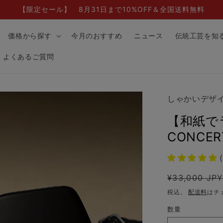
【限定セール】 8月31日まで10%OFF＆全国送料無料
価格から探す
今月のおすすめ
ニュース
伝統工芸を知
よくあるご質問
しゃかいデザ
【和紙で
CONCERT
(
通
¥33,000 JP
常
税込。
配送料
はチ
価
数量
格