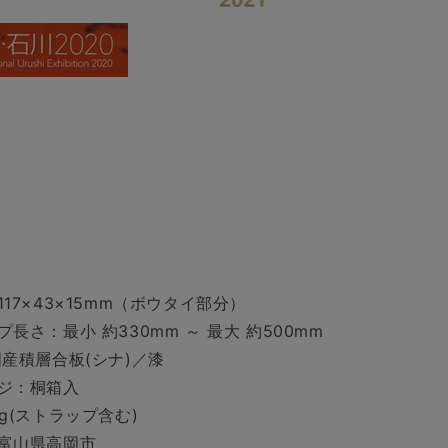
17×43×15mm（ボウタイ部分）
長さ：最小 約330mm ～ 最大 約500mm
国産積層合板(シナ)／漆
ジ：桐箱入
g(ストラップ含む)
富山県高岡市