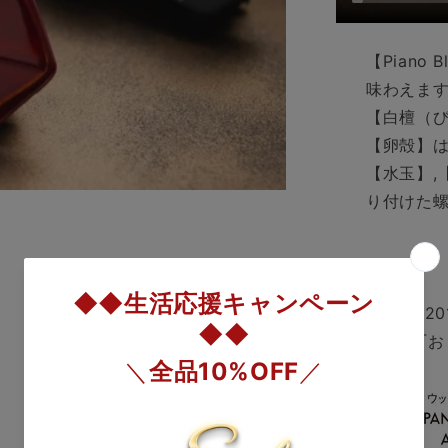
【Piano
味わえま
【白檀（
【卵殻】
【水玉】,
り付けた
受賞歴：
『2
2020』
、『お