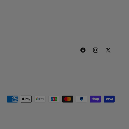
Facebook
Instagram
X
(Twitter)
決
済
方
法