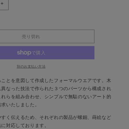
格
【和
紙
で
ラ
ッ
売り切れ
ピ
ン
グ
済】
別のお支払い方法
漆
塗
ることを意図して作成したフォーマルウエアです。木
の
れ異なった技法で作られた３つのパーツから構成され
蝶
ネ
これらを組み合わせ、シンプルで無駄のないアート的
ク
追求いたしました。
タ
イ
やすく伝えるため、それぞれの製品が螺鈿、蒔絵など
TO
CONCERTO
法に対応しております。