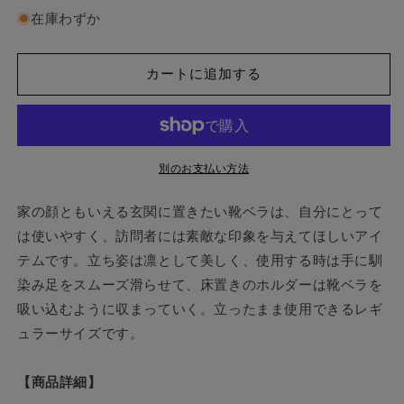
サ
サ
在庫わずか
キ
キ
工
工
芸
芸
カートに追加する
Comfy
Comfy
shoehorn
shoehorn
walnut
walnut
regular
regular
靴
靴
別のお支払い方法
ベ
ベ
ラ
ラ
家の顔ともいえる玄関に置きたい靴ベラは、自分にとって
の
の
は使いやすく、訪問者には素敵な印象を与えてほしいアイ
数
数
テムです。立ち姿は凛として美しく、使用する時は手に馴
量
量
染み足をスムーズ滑らせて、床置きのホルダーは靴ベラを
を
を
吸い込むように収まっていく。立ったまま使用できるレギ
減
増
ュラーサイズです。
ら
や
す
す
【商品詳細】