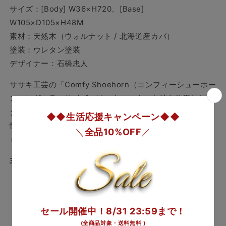
サイズ：[Body] W36×H720、[Base]
W105×D105×H48M
素材：天然木（ウォルナット / 北海道産カバ）
塗装：ウレタン塗装
デザイナー：石橋忠人
ササキ工芸の「Comfy Shoehorn（コンフィーシューホー
ン）レギュラーサイズ」は、ウォルナット材を使用したス
タイリッシュな靴べらです。
全長720mmで、立ったまま
快適に使用できるデザインとなっています。
玄関に置いて
も美しく、訪問者にも好印象を与えるアイテムです。
​
主な特徴：
素材
：​
高級感のあるウォルナット材を使用。