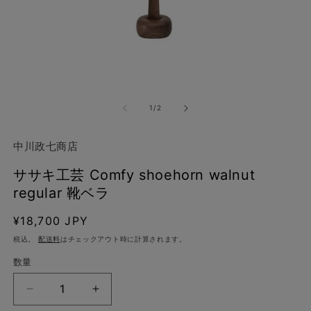
モ
ー
ダ
ル
で
の
1
/
2
メ
デ
ィ
中川政七商店
ア
(1)
ササキ工芸 Comfy shoehorn walnut
を
開
regular 靴ベラ
(2
く
通
¥18,700 JPY
常
税込。
配送料
はチェックアウト時に計算されます。
価
数量
格
サ
サ