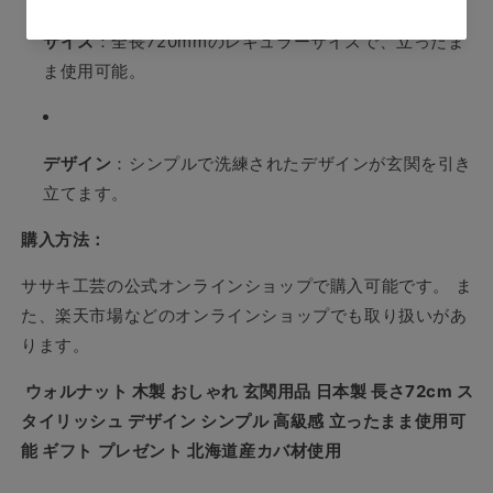
サイズ
：​
全長720mmのレギュラーサイズで、立ったま
ま使用可能。
デザイン
：​
シンプルで洗練されたデザインが玄関を引き
立てます。
購入方法：
ササキ工芸の公式オンラインショップで購入可能です。
​
ま
た、楽天市場などのオンラインショップでも取り扱いがあ
ります。
ウォルナット 木製 おしゃれ 玄関用品 日本製 長さ72cm ス
タイリッシュ デザイン シンプル 高級感 立ったまま使用可
能 ギフト プレゼント 北海道産カバ材使用