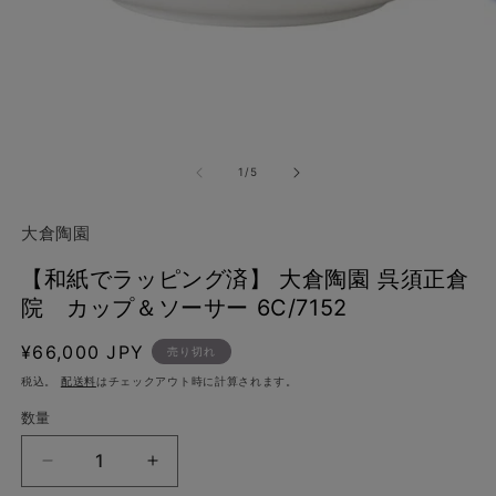
モ
ー
の
1
/
5
ダ
ル
で
大倉陶園
メ
デ
(2
【和紙でラッピング済】 大倉陶園 呉須正倉
ィ
ア
院 カップ＆ソーサー 6C/7152
(1)
を
通
¥66,000 JPY
売り切れ
開
く
常
税込。
配送料
はチェックアウト時に計算されます。
価
数量
格
【和
【和