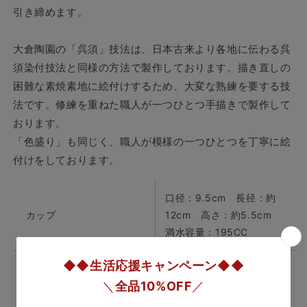
プ
プ
引き締めます。
＆
＆
ソ
ソ
大倉陶園の「呉須」技法は、日本古来より各地に伝わる呉
ー
ー
須染付技法と同様の方法で製作しております。描き直しの
サ
サ
困難な素焼素地に絵付けするため、大変な熟練を要する技
ー
ー
法です。修練を重ねた職人が一つひとつ手描きで製作して
6C/7152
6C/7152
の
の
おります。
数
数
「色盛り」も同じく、職人が模様の一つひとつを丁寧に絵
量
量
付けをしております。
を
を
減
増
口径：9.5cm 長径：約
ら
や
カップ
12cm 高さ：約5.5cm
す
す
満水容量：195CC
ソーサ
直径：15cm 高さ： 2cm