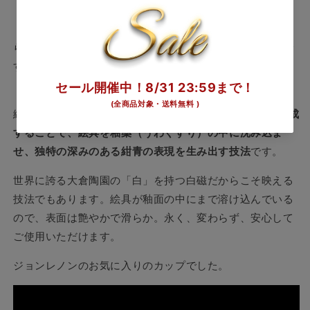
『色の白さ・磁器質の硬さ・肌の滑らかさ』を追求して作
られた、日本の文化と伝統に裏付けられた高級美術食器で
す。
「岡染め」技法は、本焼成した白生地の上にコバルト質の
絵具で絵付けし、
再度世界最高温度約1460度の本窯で焼成
することで、絵具を釉薬（うわぐすり）の中に沈み込ま
せ、独特の深みのある紺青の表現を生み出す技法
です。
世界に誇る大倉陶園の「白」を持つ白磁だからこそ映える
技法でもあります。絵具が釉面の中にまで溶け込んでいる
ので、表面は艶やかで滑らか。永く、変わらず、安心して
ご使用いただけます。
ジョンレノンのお気に入りのカップでした。