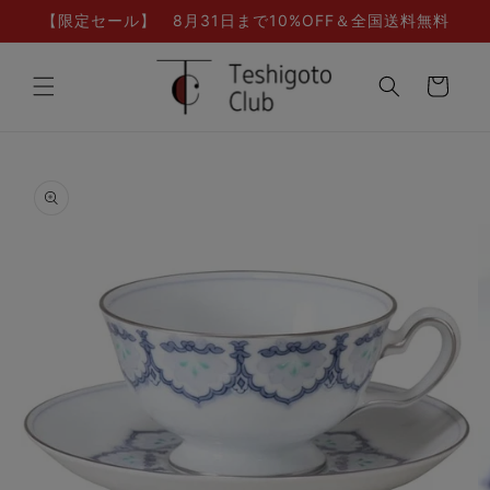
コンテ
【限定セール】 8月31日まで10%OFF＆全国送料無料
ンツに
進む
カ
ー
ト
商品情
報にス
キップ