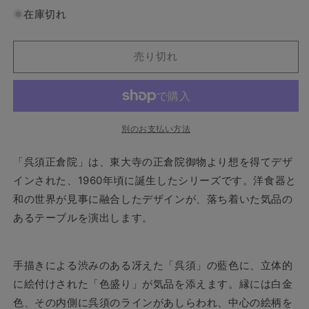
紙
紙
在庫切れ
で
で
ラ
ラ
ッ
ッ
売り切れ
ピ
ピ
ン
ン
グ
グ
済】
済】
別のお支払い方法
大
大
倉
倉
「呉須正倉院」は、東大寺の正倉院御物より想を得てデザ
陶
陶
インされた、1960年頃に誕生したシリーズです。洋食器と
園
園
和の世界が見事に融合したデザインが、落ち着いた気品の
呉
呉
須
須
あるテーブルを演出します。
正
正
倉
倉
手描きによる渋みのある冴えた「呉須」の藍色に、立体的
院
院
カ
カ
に絵付けされた「色盛り」が気品を添えます。縁には白金
ッ
ッ
色、その内側に呉須のラインがあしらわれ、中心の絵柄を