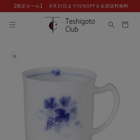
コンテ
【限定セール】 8月31日まで10%OFF＆全国送料無料
ンツに
進む
カ
ー
ト
商品情
報にス
キップ