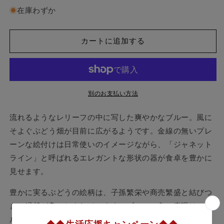
紙
紙
在庫わずか
で
で
ラ
ラ
ッ
ッ
カートに追加する
ピ
ピ
ン
ン
グ
グ
済】
済】
別のお支払い方法
大
大
倉
倉
流れるようなレリーフの中に写した爽やかなブルー。風に
陶
陶
そよぐぶどう畑が目前に広がるようです。金線の無いプレ
園
園
ーンな絵付けは日常使いのイメージながら、「ジャネット
ぶ
ぶ
ど
ど
ライン」と呼ばれるエレガントな形状の器が食卓を豊かに
う
う
見せます。
畑
畑
豊かに実るぶどうの絵柄は、子孫繁栄や商売繁盛と結びつ
の
の
風
風
き、縁起が良いとされています。ブルー一色の表現は、ブ
マ
マ
ルーローズと同じ大倉陶園独特の「岡染め」技法を使用し