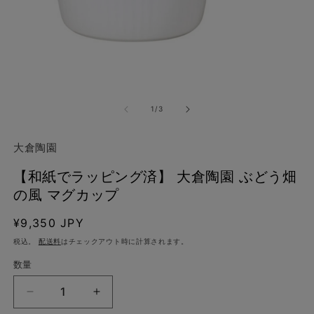
モ
ー
の
1
/
3
ダ
ル
で
大倉陶園
メ
デ
(2
【和紙でラッピング済】 大倉陶園 ぶどう畑
ィ
ア
の風 マグカップ
(1)
を
通
¥9,350 JPY
開
く
常
税込。
配送料
はチェックアウト時に計算されます。
価
数量
格
【和
【和