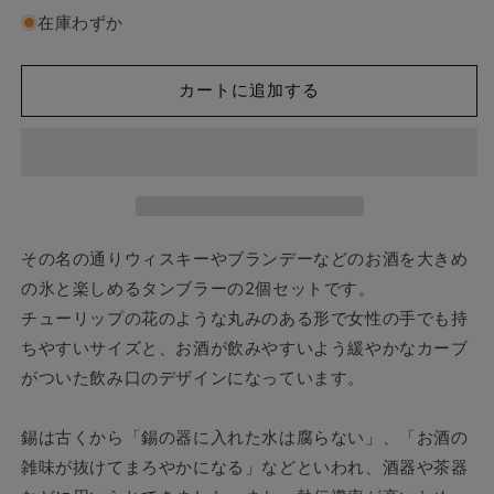
紙
紙
在庫わずか
で
で
ラ
ラ
ッ
ッ
カートに追加する
ピ
ピ
ン
ン
グ
グ
済】
済】
能
能
作
作
その名の通りウィスキーやブランデーなどのお酒を大きめ
オ
オ
の氷と楽しめるタンブラーの2個セットです。
ー
ー
チューリップの花のような丸みのある形で女性の手でも持
ル
ル
ド
ド
ちやすいサイズと、お酒が飲みやすいよう緩やかなカーブ
タ
タ
がついた飲み口のデザインになっています。
ン
ン
ブ
ブ
錫は古くから「錫の器に入れた水は腐らない」、「お酒の
ラ
ラ
雑味が抜けてまろやかになる」などといわれ、酒器や茶器
ー
ー