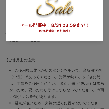
箱サイズ
H85 W171 D110
箱入重量
700g
素材
錫100%
箱仕様
化粧箱
【ご使用上の注意】
ご使用後は柔らかいスポンジを用いて、台所用洗剤
（中性）で洗ってください。光沢が鈍くなってきた時
は、重曹をご使用ください。 また、錫（100％）は柔ら
かいため、硬いたわし等でこすらないでください。表面
に傷がつく場合があります。
融点が低いため、火気の近くに置かないでくださ