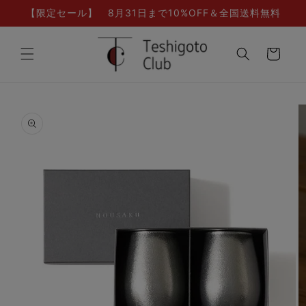
コンテ
【限定セール】 8月31日まで10%OFF＆全国送料無料
ンツに
進む
カ
ー
ト
商品情
報にス
キップ