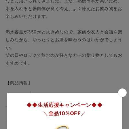
などに用いられてきました。また、熱伝導率が高いため、
2
2
氷を入れると器自体が良く冷え、よく冷えたお飲み物をお
ヶ
ヶ
セ
セ
楽しみいただけます。
ッ
ッ
ト
ト
満水容量が350ccと大きめなので、家族や友人と会話を楽
の
の
しみながら、ゆったりとお酒を味わうのはいかがでしょう
数
数
か。
量
量
父の日やロックで飲むのが好きな方への贈り物としてもお
を
を
すすめです。
減
増
ら
や
す
す
【商品情報】
サイズ
H100 φ81（1ヶあたり）
満水容量
350cc（1ヶあたり）