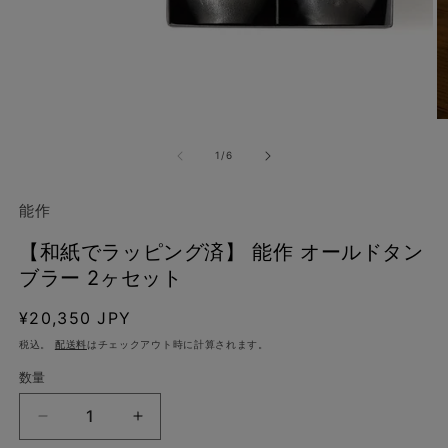
モ
ー
の
1
/
6
ダ
ル
で
能作
メ
デ
【和紙でラッピング済】 能作 オールドタン
ィ
ア
ブラー 2ヶセット
(1)
(2
を
通
¥20,350 JPY
開
く
常
税込。
配送料
はチェックアウト時に計算されます。
価
数量
格
【和
【和