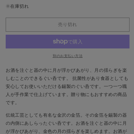
紙
紙
在庫切れ
で
で
ラ
ラ
ッ
ッ
売り切れ
ピ
ピ
ン
ン
グ
グ
済】
済】
別のお支払い方法
能
能
作
作
お酒を注ぐと器の中に月が浮かびあがり、月の揺らぎを楽
ぐ
ぐ
しむことのできるぐい呑です。
抗菌性があり食器としても
い
い
安心してお使いいただける錫製のぐい呑です。一つ一つ職
呑
呑
-
-
人が手作業で仕上げています。贈り物にもおすすめの商品
月
月
です。
-
-
金
金
伝統工芸としても有名な金沢の金箔。その金箔を錫製の器
箔
箔
の内側にあしらったぐい呑です。お酒を注ぐと器の中に月
2
2
が浮かびあがり、金色の月の揺らぎを楽しめます。お酒が