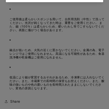
ご使用後は柔らかいスポンジを用いて、台所用洗剤（中性）で洗って
ください。光沢が鈍くなってきた時は、重曹をご使用ください。 ま
た、錫（100％）は柔らかいため、硬いたわし等でこすらないでくだ
さい。表面に傷がつく場合があります。
融点が低いため、火気の近くに置かないでください。金属の為、電子
レンジではご使用になれません。高温になる可能性があるため、食器
洗浄機や乾燥機はご使用になれません。
低温により錫が変質するおそれがあるため、冷凍庫には入れないでく
ださい。また、冷蔵庫での長時間の保管もお控えください。また、酸
味の強いものや色の濃いものを長時間入れたままにしないでくださ
い。変色の原因となります。
Share