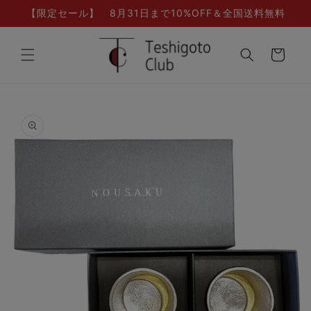
コンテ
【限定セール】 8月31日まで10%OFF＆全国送料無料
ンツに
進む
カ
ー
ト
商品情
報にス
キップ