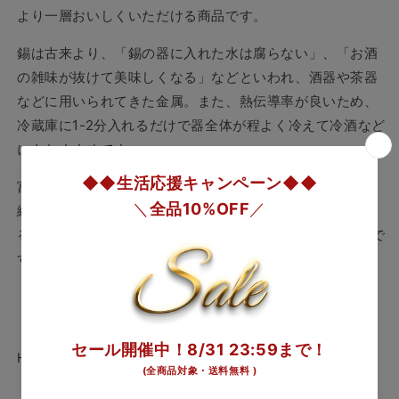
ケ
ケ
より一層おいしくいただける商品です。
の
の
数
数
錫は古来より、「錫の器に入れた水は腐らない」、「お酒
量
量
の雑味が抜けて美味しくなる」などといわれ、酒器や茶器
を
を
などに用いられてきた金属。また、熱伝導率が良いため、
減
増
冷蔵庫に1-2分入れるだけで器全体が程よく冷えて冷酒など
ら
や
にもおすすめです。
す
す
富山県高岡市で受け継がれてきた鋳物の技術と、現代の洗
練されたデザインで食器作りにこだわった「能作」によ
る、純度100%の錫（すず）のもつ柔らかさを生かした器で
す。
デザイン：MINI
【商品サイズ】 H3.4cm φ5.1 cm 約45cc 箱サイズ：
H5.5 W16 D8 320g 錫100%素材：錫、金箔
【ご使用上の注意】