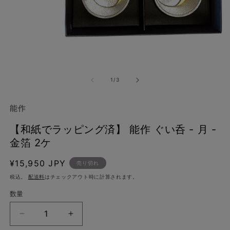
モ
ー
の
1
/
3
ダ
ル
で
能作
メ
デ
【和紙でラッピング済】 能作 ぐい呑 - 月 -
ィ
ア
金箔 2ケ
(1)
(2
を
通
¥15,950 JPY
売り切れ
開
く
常
税込。
配送料
はチェックアウト時に計算されます。
価
数量
格
【和
【和