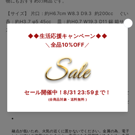
物にもおすすめの商品です。
ぐ
ぐ
い
い
【サイズ】 片口：約H6.7cm W8.3 D9.3
約200cc
ぐい
呑
呑
呑：約H3.7 φ5 45cc 皿：約H0.7 W19.3 D11 錫
箱サイ
2
2
ズ 約H8.2 W23.6 D23.6
箱入重量 約930g
ヶ
ヶ
入
入
【素材】
ぐい呑・皿・片口持ち手：錫100％
-
-
氷
氷
【デザイン】 Wu Tsaipan
割
割
の
の
【ご使用上の注意】
数
数
量
量
を
を
ご使用後は柔らかいスポンジを用いて、台所用洗剤（中性）で洗って
減
増
ください。光沢が鈍くなってきた時は、重曹をご使用ください。 ま
ら
や
た、錫（100％）は柔らかいため、硬いたわし等でこすらないでくだ
さい。表面に傷がつく場合があります。
す
す
融点が低いため、火気の近くに置かないでください。金属の為、電子