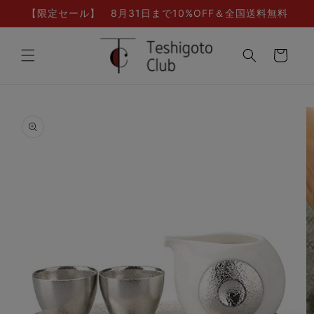
コンテ
【限定セール】 8月31日まで10%OFF＆全国送料無料
ンツに
進む
カ
ー
ト
商品情
報にス
キップ