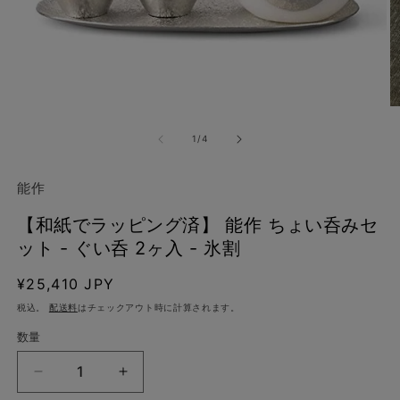
モ
ー
の
1
/
4
ダ
ル
で
能作
メ
デ
【和紙でラッピング済】 能作 ちょい呑みセ
ィ
ア
ット - ぐい呑 2ヶ入 - 氷割
(1)
(2
を
通
¥25,410 JPY
開
く
常
税込。
配送料
はチェックアウト時に計算されます。
価
数量
格
【和
【和