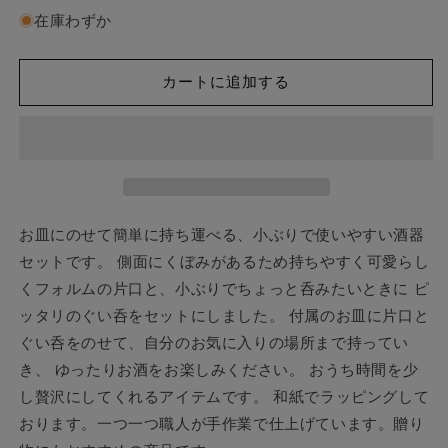
紙
紙
在庫わずか
で
で
ラ
ラ
ッ
ッ
カートに追加する
ピ
ピ
ン
ン
グ
グ
済】
済】
能
能
作
作
お皿にのせて簡単に持ち運べる、小ぶりで使いやすい酒器
ち
ち
セットです。 側面にくぼみがあるため持ちやすく可愛らし
ょ
ょ
くフォルムの片口と、小ぶりでちょっと呑みたいときに ピ
い
い
呑
呑
ッタリのぐい呑をセットにしました。 付属のお皿に片口と
み
み
ぐい呑をのせて、自分のお気に入りの場所まで持ってい
セ
セ
き、 ゆったりお酒をお楽しみください。 おうち時間を少
ッ
ッ
し贅沢にしてくれるアイテムです。 和紙でラッピングして
ト
ト
おります。一つ一つ職人が手作業で仕上げています。贈り
-
-