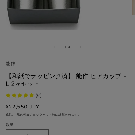
モ
ー
ダ
の
1
/
4
ル
で
メ
能作
デ
(2
ィ
【和紙でラッピング済】 能作 ビアカップ -
ア
(1)
L 2ヶセット
を
開
(6)
く
通
¥22,550 JPY
常
税込。
配送料
はチェックアウト時に計算されます。
価
数量
格