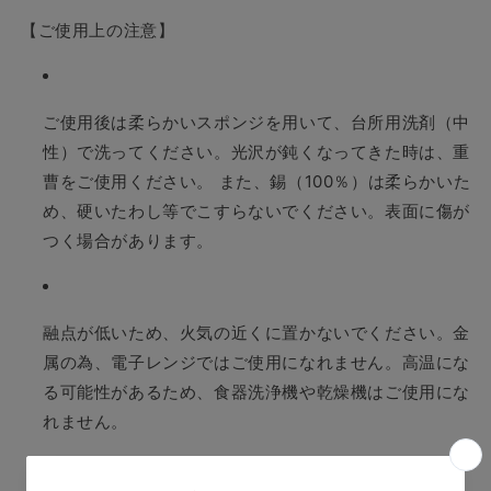
【ご使用上の注意】
ご使用後は柔らかいスポンジを用いて、台所用洗剤（中
性）で洗ってください。光沢が鈍くなってきた時は、重
曹をご使用ください。 また、錫（100％）は柔らかいた
め、硬いたわし等でこすらないでください。表面に傷が
つく場合があります。
融点が低いため、火気の近くに置かないでください。金
属の為、電子レンジではご使用になれません。高温にな
る可能性があるため、食器洗浄機や乾燥機はご使用にな
れません。