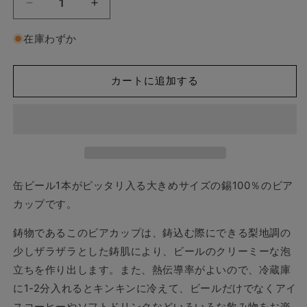
【和
【和
紙
紙
在庫わずか
で
で
ラ
ラ
ッ
ッ
カートに追加する
ピ
ピ
ン
ン
グ
グ
済】
済】
能
能
作
作
缶ビール1本がピッタリ入る大きめサイズの錫100％のビア
ビ
ビ
カップです。
ア
ア
カ
カ
鋳物であるこのビアカップは、鋳込む際にできる梨地調の
ッ
ッ
少しザラザラとした鋳肌により、ビールのクリーミーな泡
プ
プ
立ちを作り出します。また、熱伝導率がよいので、冷蔵庫
-
-
L
L
に1-2分入れるとキンキンに冷えて、ビールだけでなくアイ
2
2
スコーヒーやソフトドリンクなどいろいろな飲み物をお楽