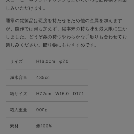
ヶ
ヶ
しみいただけます。
セ
セ
ッ
ッ
通常の錫製品は硬度を持たせるため他の金属を加えます
ト
ト
が、能作では何も加えず、錫本来の持ち味を最大限に生か
の
の
しました。どうぞ錫の持つやわらかな手触りも合わせてお
数
数
楽しみください。贈り物にもおすすめです。
量
量
を
を
サイズ
減
H16.0cm φ7.0
増
ら
や
す
す
満水容量
435cc
箱サイズ
H7.7cm W16.0 D17.1
箱入重量
900g
素材
錫100%