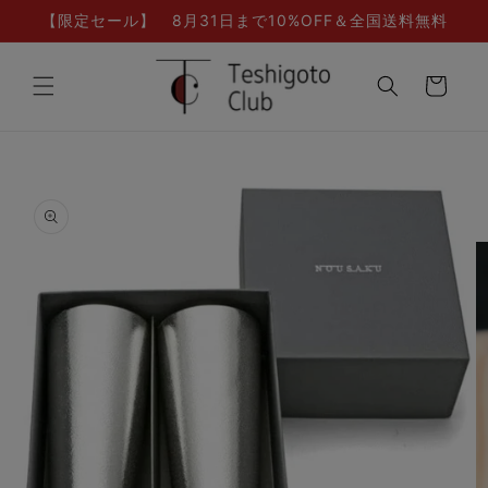
コンテ
【限定セール】 8月31日まで10%OFF＆全国送料無料
ンツに
進む
カ
ー
ト
商品情
報にス
キップ