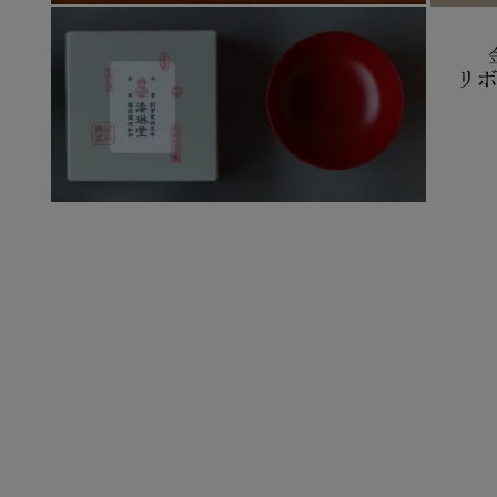
く
モ
モ
ー
ー
ダ
ダ
ル
ル
で
で
メ
メ
デ
デ
ィ
ィ
ア
ア
(4)
(5)
を
モ
を
開
ー
開
く
ダ
く
ル
で
メ
デ
ィ
ア
(6)
モ
を
ー
開
ダ
く
ル
で
メ