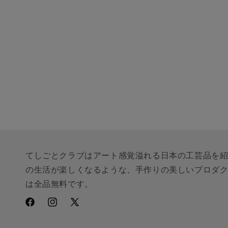
デ
ィ
ア
(7)
を
開
く
てしごとクラブはアート感覚溢れる日本の工芸品を
の生活が楽しくなるような、手作りの美しいプロダ
は全品無料です。
Facebook
Instagram
X
(Twitter)