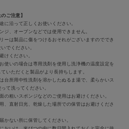
上のご注意】
用途に沿って正しくお使いください。
レンジ、オーブンなどでは使用できません。
ラリーは製品に傷をつけるおそれがございますのででき
ないでください。
お避けください。
をお使いの場合は専用洗剤を使用し洗浄機の温度設定を
していただくと製品がより長持ちします。
合は台所用中性洗剤を溶かしたぬるま湯で、柔らかいス
使って洗ってください。
表面の粗いスポンジなどのご使用はお避けください。
使用、直射日光、乾燥した場所での保管はお避けくださ
の届かない所に保管してください。
のにおいは、米びつの中に数日間入れておくと完全に抜