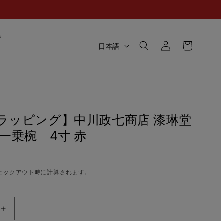
ロ
カ
る
グ
言
ー
日本語
イ
語
ト
ン
ラッピング】中川政七商店 漆琳堂
一乗椀 4寸 赤
ェックアウト時に計算されます。
【和