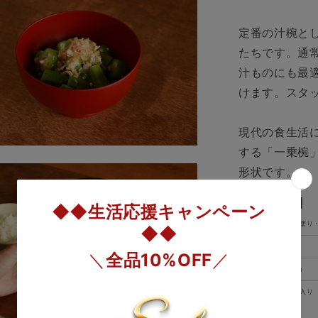
漆
一
定番の汁椀と
乗
たちです。通
椀
汁ものにも最
4
けます。スタッ
寸
赤
の
現代の食生活
数
する「一乗椀
量
形状です。
を
減
【商品詳細】
ら
素材
本漆手塗り・
す
容量
400ml
重さ
約104g
備考
専用箱入り