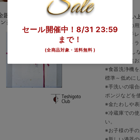
【お取り扱い
※製品本来の
※直火、電子
※金物のカト
るだけ使用し
※つけ置きは
※食器洗浄機
標準～低めに
※手洗いの場
ポンジなどを
※金たわしや
※冷蔵庫での
い。
※お子様の手
※新しい漆器