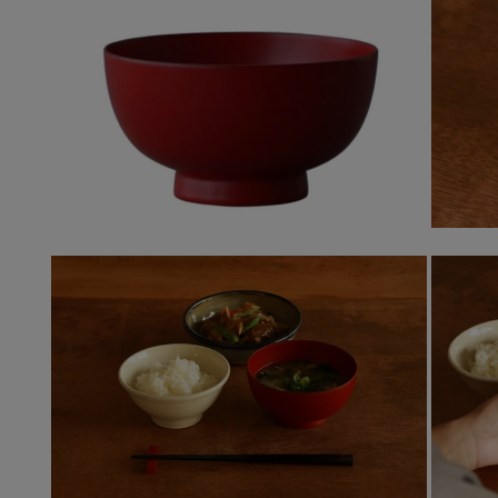
ー
ダ
ル
で
メ
デ
ィ
ア
(1)
を
開
く
モ
ー
モ
ダ
ー
ル
ダ
で
ル
メ
で
デ
メ
ィ
デ
ア
ィ
(3)
ア
を
(2)
開
を
く
開