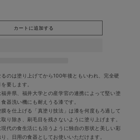
紙
で
ラ
ッ
カートに追加する
ピ
ン
グ】
中
川
政
るのは塗り上げてから100年後ともいわれ、完全硬
七
月を要します。
商
店
は福井県、福井大学との産学官の連携によって堅い塗
漆
、食器洗い機にも耐えうる漆です。
琳
塗膜を仕上げる「真塗り技法」は漆を何度もろ過して
堂
に取り除き、刷毛目を残さないように塗り上げます。
越
は現代の食生活にも沿うように独自の形状と美しい彩
前
おり、日用の食器としてお使いいただけます。
硬