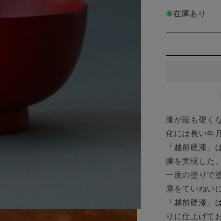
紙
在庫あり
で
ラ
ッ
ピ
ン
グ】
中
川
政
漆が最も硬くな
七
化には長い年
商
店
「越前硬漆」
漆
膜を実現した
琳
一度の塗りで
堂
塵をていねい
越
「越前硬漆」
前
りに仕上げて
硬