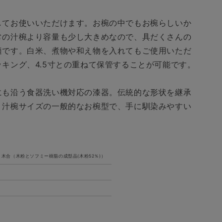
漆
一
してお使いいただけます。お椀の中でもお椀らしいか
乗
常の汁椀より容量も少し大きめなので、具だくさんの
椀
適です。白米、煮物や和え物を入れてもご使用いただ
4
キング、4.5寸との重ねて保管することが可能です。
寸
赤
の
にも沿う食器洗い機対応の漆器。伝統的な形状を継承
数
」汁椀サイズの一般的なお椀型で、手に馴染みやすい
量
を
増
や
木合（木粉とソフミー樹脂の成型品(木粉52％)）
す