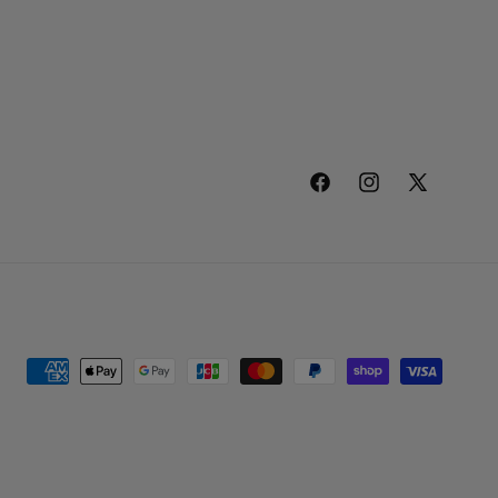
Facebook
Instagram
X
(Twitter)
決
済
方
法