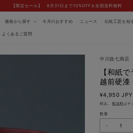
【限定セール】 8月31日まで10%OFF＆全国送料無料
価格から探す
今月のおすすめ
ニュース
伝統工芸を知
よくあるご質問
中川政七商店
【和紙で
越前硬漆 
通
¥4,950 JPY
常
税込。
配送料
はチ
価
数量
格
【和