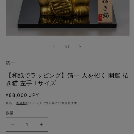
モ
ー
の
1
/
2
ダ
ル
で
箔一
メ
デ
【和紙でラッピング】箔一 人を招く 開運 招
ィ
ア
き猫 左手 Lサイズ
(1)
(2
を
通
¥88,000 JPY
開
く
常
税込。
配送料
はチェックアウト時に計算されます。
価
数量
格
【和
【和