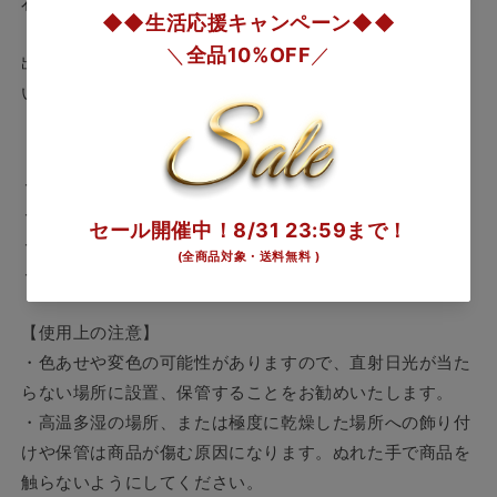
右手で金運を招き、左手は人を招くと言われています。
手
手
L
L
サ
サ
出入り口に向けて、人の目線より高い位置におくことで良
イ
イ
い運気を招きましょう。
ズ
ズ
の
の
【商品情報】
数
数
・品番： A222-06001
量
量
・サイズ： [本体]130×115×H190mm [箱] 210×230×190mm
を
を
減
増
・重量： 1470g
ら
や
・素材： 九谷焼、本金4号
す
す
【使用上の注意】
・色あせや変色の可能性がありますので、直射日光が当た
らない場所に設置、保管することをお勧めいたします。
・高温多湿の場所、または極度に乾燥した場所への飾り付
けや保管は商品が傷む原因になります。ぬれた手で商品を
触らないようにしてください。