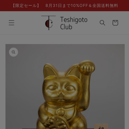
コンテ
【限定セール】 8月31日まで10%OFF＆全国送料無料
ンツに
進む
カ
ー
ト
商品情
報にス
キップ