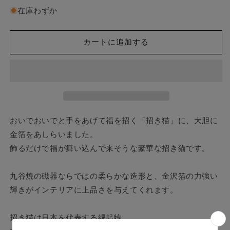
紙
紙
在庫わずか
で
で
ラ
ラ
ッ
ッ
カートに追加する
ピ
ピ
ン
ン
グ】
グ】
箔
箔
一
一
人
人
おいでおいでと手をあげて福を招く「招き猫」に、大胆に
を
を
金箔をあしらいました。
招
招
飾るだけで福が舞い込んで来そうな豪華な招き猫です。
く
く
開
開
運
運
九谷焼の磁器ならではの柔らかな造形と、金沢箔の力強い
招
招
輝きがインテリアに上品さを与えてくれます。
き
き
猫
猫
招き猫は日本を代表する縁起物。
左
左