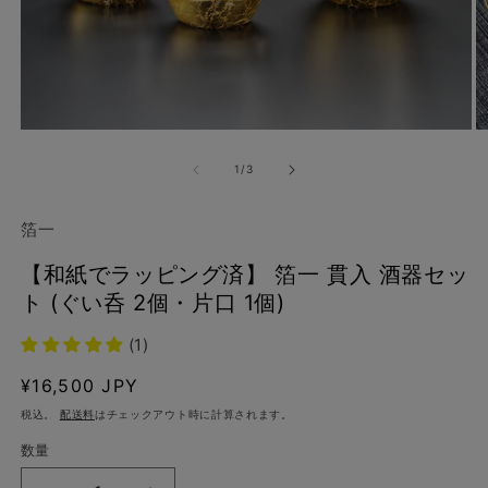
モ
ー
の
1
/
3
ダ
ル
で
箔一
メ
デ
【和紙でラッピング済】 箔一 貫入 酒器セッ
ィ
ア
ト (ぐい呑 2個・片口 1個)
(1)
(2
を
(1)
開
く
通
¥16,500 JPY
常
税込。
配送料
はチェックアウト時に計算されます。
価
数量
格