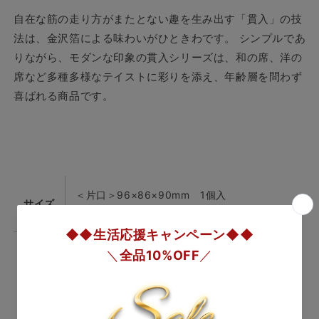
い
い
自在な筋の走り方がまたとない趣を生み出す「貫入」の技
呑
呑
法は、金沢箔による味わいがひときわです。 シンプルであ
2
2
りながら、モダンな印象の貫入シリーズは、和の席、洋の
個・
個・
席など多種多様なテイストに彩りを添え、年齢層を問わず
片
片
喜ばれる商品です。
口
口
1
1
個)
個)
の
の
数
数
量
量
＜片口＞96×86×90mm 1個入
を
を
サイズ
＜ぐい呑み＞70×70×50mm 2個入
減
増
ら
や
す
す
素材
ガラス、金箔