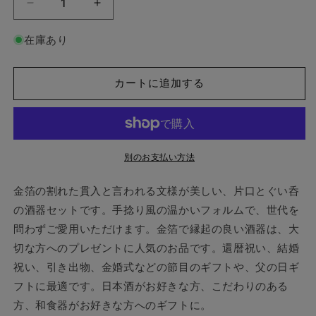
【和
【和
紙
紙
在庫あり
で
で
ラ
ラ
ッ
ッ
カートに追加する
ピ
ピ
ン
ン
グ
グ
済】
済】
別のお支払い方法
箔
箔
一
一
金箔の割れた貫入と言われる文様が美しい、片口とぐい呑
貫
貫
の酒器セットです。手捻り風の温かいフォルムで、世代を
入
入
問わずご愛用いただけます。金箔で縁起の良い酒器は、大
酒
酒
器
器
切な方へのプレゼントに人気のお品です。還暦祝い、結婚
セ
セ
祝い、引き出物、金婚式などの節目のギフトや、父の日ギ
ッ
ッ
フトに最適です。日本酒がお好きな方、こだわりのある
ト
ト
方、和食器がお好きな方へのギフトに。
(ぐ
(ぐ