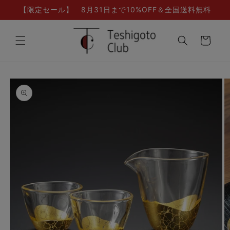
コンテ
【限定セール】 8月31日まで10%OFF＆全国送料無料
ンツに
進む
カ
ー
ト
商品情
報にス
キップ