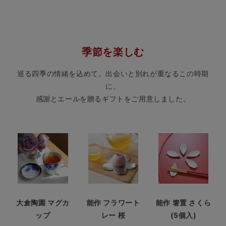
季節を楽しむ
巡る四季の情緒を込めて。出会いと別れが重なるこの時期
に、
感謝とエールを贈るギフトをご用意しました。
能作 フラワート
能作 箸置 さくら
大倉陶園 マグカ
レー 桜
(5個入)
ップ