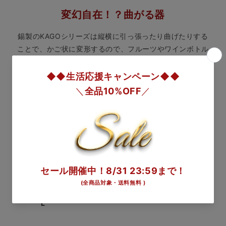
変幻自在！？曲がる器
錫製のKAGOシリーズは縦横に引っ張ったり曲げたりする
ことで、かご状に変形するので、フルーツやワインボトル
などアレンジして、お好きなものをお入れください。
大人気のすずがみは、職人が一つ一つ丁寧に叩いて作られ
ています。
KAGO スクエア
KAGO ダリア M
すずがみ
L