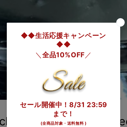
ckoning cat was painte