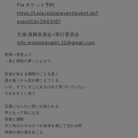
Pia チケット予約
https://t.pia.jp/pia/event/event.do?
eventCd=2443167
主催:真鶴音楽会+実行委員会
Info.miekobayashi.22@gmail.com
皆様へ美恵より　

＜美と情熱の夢＞によせて

音楽が始まる瞬間のことを思う

遙か遠くから音が聴こえてくる

いや、すでにそこにあるけれど気づいていない

それをすくい拾う

言葉にならない想いが放たれる

声となって歌になる

鼓動と躍動

天と地のエネルギーが身体を通じて交わる時

神秘の渦が湧き起こる
