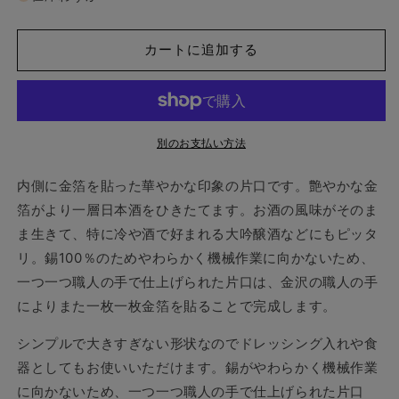
で
で
ラ
ラ
ッ
ッ
カートに追加する
ピ
ピ
ン
ン
グ
グ
済】
済】
別のお支払い方法
能
能
作
作
内側に金箔を貼った華やかな印象の片口です。艶やかな金
片
片
箔がより一層日本酒をひきたてます。お酒の風味がそのま
口
口
ま生きて、特に冷や酒で好まれる大吟醸酒などにもピッタ
大
大
金
金
リ。錫100％のためやわらかく機械作業に向かないため、
箔
箔
一つ一つ職人の手で仕上げられた片口は、金沢の職人の手
の
の
によりまた一枚一枚金箔を貼ることで完成します。
数
数
量
量
シンプルで大きすぎない形状なのでドレッシング入れや食
を
を
器としてもお使いいただけます。錫がやわらかく機械作業
減
増
に向かないため、一つ一つ職人の手で仕上げられた片口