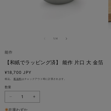
モ
ー
の
1
/
4
ダ
ル
で
能作
メ
デ
【和紙でラッピング済】 能作 片口 大 金箔
ィ
ア
(1)
(2
通
¥18,700 JPY
を
常
税込。
配送料
はチェックアウト時に計算されます。
開
価
く
数量
格
【和
【和
紙
紙
在庫わずか