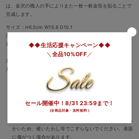
ら
や
は、金沢の職人の手によりまた一枚一枚金箔を貼ることで
す
す
完成します。
サイズ：H6.5cm W15.8 D10.1
満水容量：365
cc
素材：錫100%、金箔
片口-小-金箔は
こちら
片口-中-金箔は
こちら
【ご使用上の注意】
ご使用後は柔らかいスポンジを用いて、台所用洗剤
（中性）で洗ってください。光沢が鈍くなってきた時
は、重曹をご使用ください。 また、錫（100％）は柔ら
かいため、硬いたわし等でこすらないでください。表面
に傷がつく場合があります。