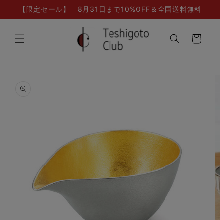
コンテ
【限定セール】 8月31日まで10%OFF＆全国送料無料
ンツに
進む
カ
ー
ト
商品情
報にス
キップ