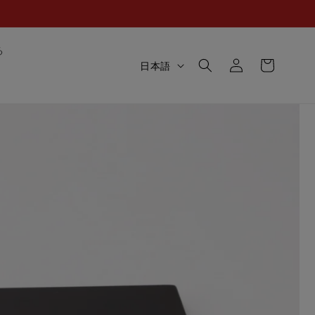
ロ
カ
る
グ
言
ー
日本語
イ
語
ト
ン