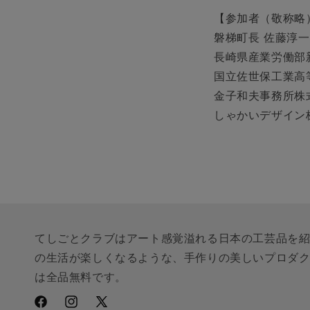
【参加者（敬称略
磐梯町⻑ 佐藤淳⼀
⻑崎県産業労働部
国⽴佐世保⼯業⾼等専
⾦⼦和夫事務所株
しゃかいデザイン
てしごとクラブはアート感覚溢れる日本の工芸品を
の生活が楽しくなるような、手作りの美しいプロダ
は全品無料です。
Facebook
Instagram
X