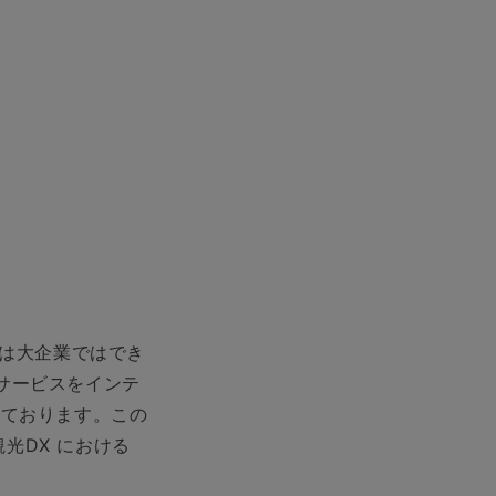
には⼤企業ではでき
サービスをインテ
きております。この
光DX における