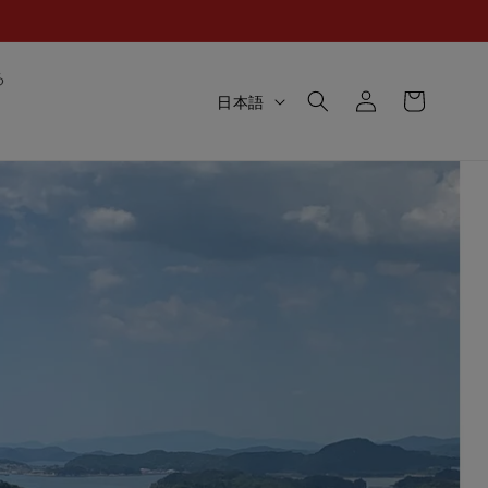
ロ
カ
る
グ
言
ー
日本語
イ
語
ト
ン