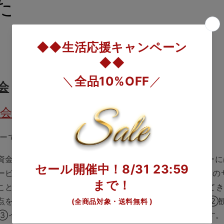
た
会
会WEBサイト
ーで観光DX研究会を開始いたしました。
資⾦・⼈材の流⼊・IT の低価格化に⽀えられ、ベンチャー
ービス開発が可能となっております。ベンチャーと⼤企業の
ことによって、顧客体験価（CX）が上がる事例も多く出て
点をあて、①⼤企業とベンチャー企業の協業のあり⽅、②観
係、③インテグレーションのモデルなどを議論してまいります。