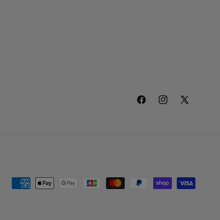
Facebook
Instagram
X
(Twitter)
決
済
方