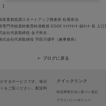
）】
新産業創造課スタートアップ推進班 松尾幸治
⾨学校基幹教育科准教授 EDGE ｷｬﾘｱｾﾝﾀｰ副ｾﾝﾀｰ⻑ ⼊
式会社代表取締役 ⾦⼦和夫
株式会社代表取締役 宇⽥川燿平（兼事務局）
ブログに戻る
クイックリンク
紹介するサービスです。毎日
クトをご覧ください。配送料
特定商取引法に基づく表記
プライバシーポリシー